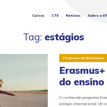
Cursos
CTE
Notícias
Sobre a E
Tag:
estágios
Programa de Mobilidade
Erasmus+ 
do ensino 
O conhecido programa Era
estágio internacional. Vê 