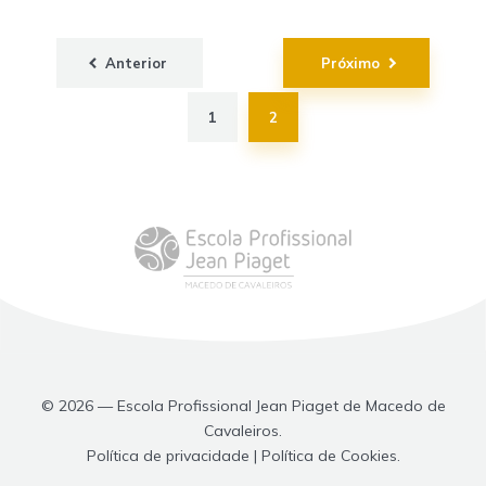
Paginação
Anterior
Próximo
dos
conteúdos
1
2
© 2026 — Escola Profissional Jean Piaget de Macedo de
Cavaleiros.
Política de privacidade | Política de Cookies.